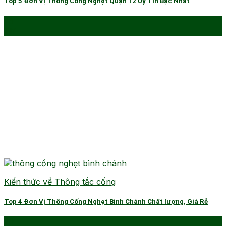
Top 5 Đơn Vị Thông Cống Nghẹt Quận 12 Uy Tín Bậc Nhất
26
Th1
Kiến thức về Thông tắc cống
Top 4 Đơn Vị Thông Cống Nghẹt Bình Chánh Chất lượng, Giá Rẻ
20