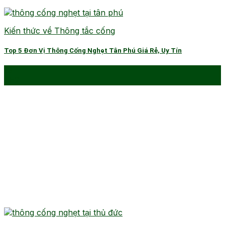
Kiến thức về Thông tắc cống
Top 5 Đơn Vị Thông Cống Nghẹt Tân Phú Giá Rẻ, Uy Tín
13
Th2