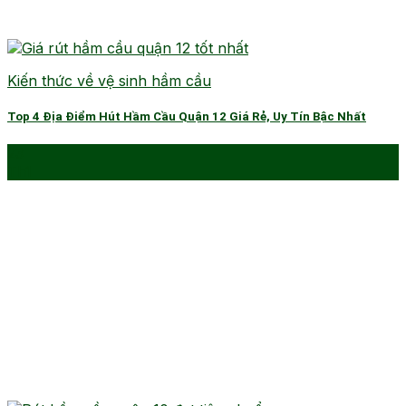
Kiến thức về vệ sinh hầm cầu
Top 4 Địa Điểm Hút Hầm Cầu Quận 12 Giá Rẻ, Uy Tín Bậc Nhất
23
Th1