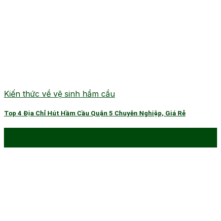
Kiến thức về vệ sinh hầm cầu
Top 4 Địa Chỉ Hút Hầm Cầu Quận 5 Chuyên Nghiệp, Giá Rẻ
28
Th1