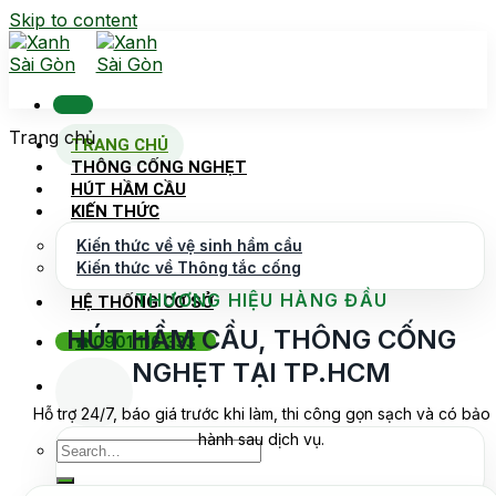
Skip to content
Trang chủ
TRANG CHỦ
THÔNG CỐNG NGHẸT
HÚT HẦM CẦU
KIẾN THỨC
Kiến thức về vệ sinh hầm cầu
Kiến thức về Thông tắc cống
THƯƠNG HIỆU HÀNG ĐẦU
HỆ THỐNG CƠ SỞ
HÚT HẦM CẦU, THÔNG CỐNG
☎️ 0901 116 333
NGHẸT TẠI TP.HCM
Hỗ trợ 24/7, báo giá trước khi làm, thi công gọn sạch và có bảo
hành sau dịch vụ.