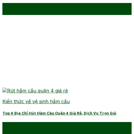
29
Th1
Kiến thức về vệ sinh hầm cầu
Top 4 Địa Chỉ Hút Hầm Cầu Quận 4 Giá Rẻ, Dịch Vụ Trọn Gói
21
Th1