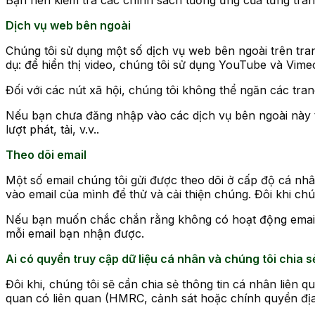
Bạn nên kiểm tra các chính sách tương ứng của từng tran
Dịch vụ web bên ngoài
Chúng tôi sử dụng một số dịch vụ web bên ngoài trên trang
dụ: để hiển thị video, chúng tôi sử dụng YouTube và Vime
Đối với các nút xã hội, chúng tôi không thể ngăn các tr
Nếu bạn chưa đăng nhập vào các dịch vụ bên ngoài này th
lượt phát, tải, v.v..
Theo dõi email
Một số email chúng tôi gửi được theo dõi ở cấp độ cá nh
vào email của mình để thử và cải thiện chúng. Đôi khi ch
Nếu bạn muốn chắc chắn rằng không có hoạt động email 
mỗi email bạn nhận được.
Ai có quyền truy cập dữ liệu cá nhân và chúng tôi chia sẻ
Đôi khi, chúng tôi sẽ cần chia sẻ thông tin cá nhân liên
quan có liên quan (HMRC, cảnh sát hoặc chính quyền đị