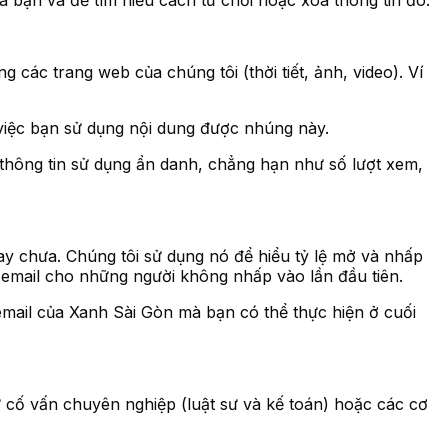
 bạn và để tìm hiểu cách từ chối hoặc xóa thông tin đó.
các trang web của chúng tôi (thời tiết, ảnh, video). Ví
 việc bạn sử dụng nội dung được nhúng này.
thông tin sử dụng ẩn danh, chẳng hạn như số lượt xem,
y chưa. Chúng tôi sử dụng nó để hiểu tỷ lệ mở và nhấp
i email cho những người không nhấp vào lần đầu tiên.
mail của Xanh Sài Gòn mà bạn có thể thực hiện ở cuối
ư cố vấn chuyên nghiệp (luật sư và kế toán) hoặc các cơ