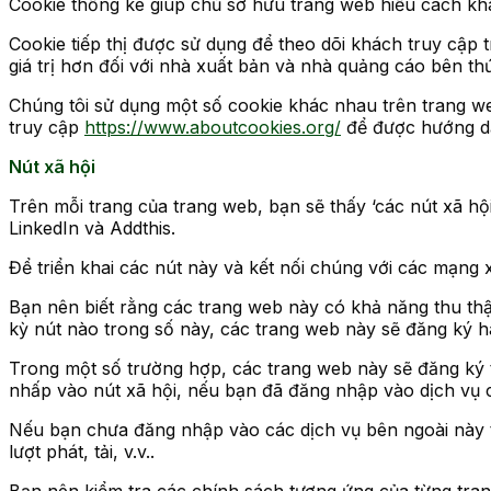
Cookie thống kê giúp chủ sở hữu trang web hiểu cách khá
Cookie tiếp thị được sử dụng để theo dõi khách truy cập 
giá trị hơn đối với nhà xuất bản và nhà quảng cáo bên th
Chúng tôi sử dụng một số cookie khác nhau trên trang we
truy cập
https://www.aboutcookies.org/
để được hướng dẫn
Nút xã hội
Trên mỗi trang của trang web, bạn sẽ thấy ‘các nút xã h
LinkedIn và Addthis.
Để triển khai các nút này và kết nối chúng với các mạng 
Bạn nên biết rằng các trang web này có khả năng thu thậ
kỳ nút nào trong số này, các trang web này sẽ đăng ký h
Trong một số trường hợp, các trang web này sẽ đăng ký 
nhấp vào nút xã hội, nếu bạn đã đăng nhập vào dịch vụ
Nếu bạn chưa đăng nhập vào các dịch vụ bên ngoài này th
lượt phát, tải, v.v..