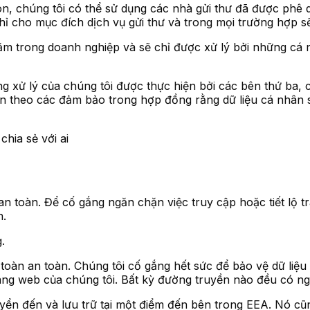
Gòn, chúng tôi có thể sử dụng các nhà gửi thư đã được ph
hỉ cho mục đích dịch vụ gửi thư và trong mọi trường hợp s
nằm trong doanh nghiệp và sẽ chỉ được xử lý bởi những cá 
ng xử lý của chúng tôi được thực hiện bởi các bên thứ ba
n theo các đảm bảo trong hợp đồng rằng dữ liệu cá nhân s
 toàn. Để cố gắng ngăn chặn việc truy cập hoặc tiết lộ tr
h.
.
n toàn an toàn. Chúng tôi cố gắng hết sức để bảo vệ dữ li
ang web của chúng tôi. Bất kỳ đường truyền nào đều có ng
yển đến và lưu trữ tại một điểm đến bên trong EEA. Nó cũ