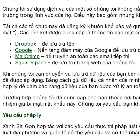
Chúng tôi sử dụng dịch vụ của một số chúng tôi không n
trường trong lĩnh vực của họ. Điều này bao gồm nhưng kh
Tất cả các tổ chức này đã đăng ký Khuôn khổ bảo vệ qu
mật ”). Các liên kết được cung cấp là thông tin bảo mật c
Dropbox
– để lưu trữ tệp
Google
– Nền tảng đám mây của Google để lưu trữ dữ
MailChimp
– để truyền an toàn các email tiếp thị.
Squarespace
– để lưu trữ trang web của chúng tôi
Khi chúng tôi cần chuyển và lưu trữ dữ liệu của bạn bên 
đã được áp dụng. Bằng cách gửi dữ liệu cá nhân của mình,
hợp lý để đảm bảo rằng dữ liệu của bạn được xử lý an to
Trường hợp chúng tôi đã cung cấp cho bạn (hoặc nơi bạn
nhiệm giữ bí mật mật khẩu này. Chúng tôi yêu cầu bạn khô
Yêu cầu pháp lý
Xanh Sài Gòn hợp tác với các yêu cầu thực thi pháp luật 
luật địa phương và quốc tế có thể yêu cầu và có thể nhậ