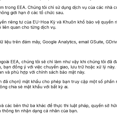
ằm trong EEA. Chúng tôi chỉ sử dụng dịch vụ của các nhà 
ông giới hạn ở các tổ chức sau.
yền riêng tư của EU-Hoa Kỳ và Khuôn khổ bảo vệ quyền ri
ó liên quan cho từng dịch vụ.
 liệu trên đám mây, Google Analytics, email GSuite, GDri
ngoài EEA, chúng tôi sẽ chỉ làm như vậy khi chúng tôi đã 
 bạn đồng ý với việc chuyển giao, lưu trữ hoặc xử lý này. 
àn và phù hợp với chính sách bảo mật này.
 đã chọn) mật khẩu cho phép bạn truy cập một số phần nh
ng chia sẻ mật khẩu với bất kỳ ai.
và các bên thứ ba khác để thực thi luật pháp, quyền sở hữ
n thông tin nhận dạng cá nhân của bạn.