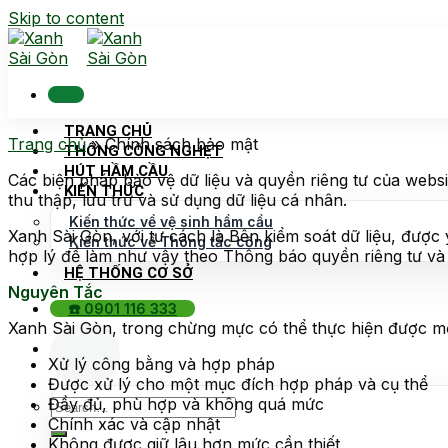
Skip to content
TRANG CHỦ
Trang chủ
»
Chính sách bảo mật
THÔNG CỐNG NGHẸT
HÚT HẦM CẦU
Các biện pháp bảo vệ dữ liệu và quyền riêng tư của webs
KIẾN THỨC
thu thập, lưu trữ và sử dụng dữ liệu cá nhân.
Kiến thức về vệ sinh hầm cầu
Xanh Sài Gòn, với tư cách là Bên kiểm soát dữ liệu, được
Kiến thức về Thông tắc cống
hợp lý để làm như vậy theo Thông báo quyền riêng tư và 
HỆ THỐNG CƠ SỞ
Nguyên Tắc
☎️ 0901 116 333
Xanh Sài Gòn, trong chừng mực có thể thực hiện được một 
Xử lý công bằng và hợp pháp
Được xử lý cho một mục đích hợp pháp và cụ thể
Đầy đủ, phù hợp và không quá mức
Chính xác và cập nhật
Không được giữ lâu hơn mức cần thiết