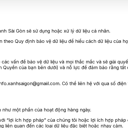
nh Sài Gòn sẽ sử dụng hoặc xử lý dữ liệu cá nhân.
 theo Quy định bảo vệ dữ liệu để hiểu cách dữ liệu của h
các vấn đề bảo vệ dữ liệu và mọi thắc mắc và sẽ giải quyế
n Quyền của bạn bên dưới) và nỗ lực để đảm bảo rằng tất c
i info.xanhsaigon@gmaiil.com. Có thể liên hệ với qua số điệ
ân như một phần của hoạt động hàng ngày.
ới “lợi ích hợp pháp” của chúng tôi hoặc lợi ích hợp pháp 
g liên quan đến các loại dữ liệu đặc biệt hoặc nhạy cảm.