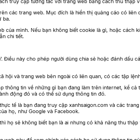
ch truy cập tương tác với trang web bằng cách thu thập v
trên các trang web. Mục đích là hiển thị quảng cáo có liê
ứ ba.
b của mình. Nếu bạn không biết cookie là gì, hoặc cách k
 chi tiết.
ội’. Điều này cho phép người dùng chia sẻ hoặc đánh dấu c
xã hội và trang web bên ngoài có liên quan, có các tập lệ
p thông tin về những gì bạn đang làm trên internet, kể c
ành động đó và có thể sử dụng thông tin đó.
thực tế là bạn đang truy cập xanhsaigon.com và các trang
 của họ, như Google và Facebook.
ì họ sẽ không biết bạn là ai nhưng có khả năng thu thập 