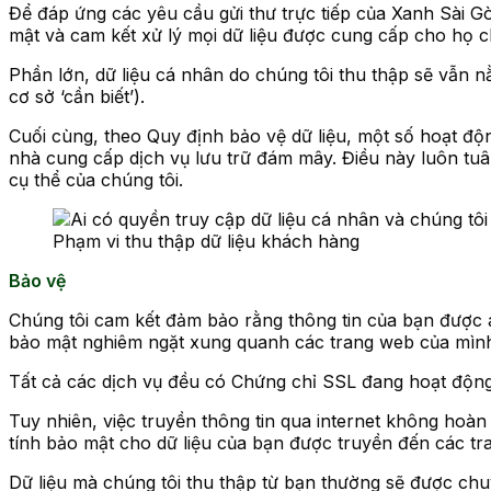
Để đáp ứng các yêu cầu gửi thư trực tiếp của Xanh Sài 
mật và cam kết xử lý mọi dữ liệu được cung cấp cho họ c
Phần lớn, dữ liệu cá nhân do chúng tôi thu thập sẽ vẫn 
cơ sở ‘cần biết’).
Cuối cùng, theo Quy định bảo vệ dữ liệu, một số hoạt độ
nhà cung cấp dịch vụ lưu trữ đám mây. Điều này luôn tuâ
cụ thể của chúng tôi.
Phạm vi thu thập dữ liệu khách hàng
Bảo vệ
Chúng tôi cam kết đảm bảo rằng thông tin của bạn được an
bảo mật nghiêm ngặt xung quanh các trang web của mìn
Tất cả các dịch vụ đều có Chứng chỉ SSL đang hoạt động
Tuy nhiên, việc truyền thông tin qua internet không hoà
tính bảo mật cho dữ liệu của bạn được truyền đến các tr
Dữ liệu mà chúng tôi thu thập từ bạn thường sẽ được chu