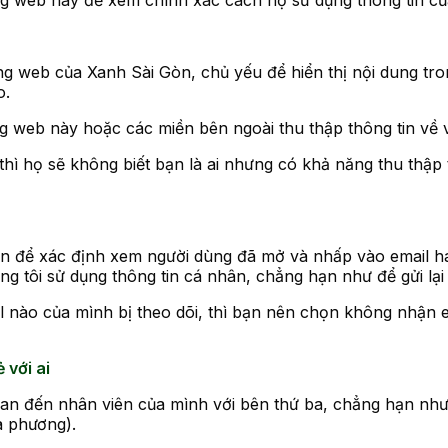
g web này để xem chính xác cách họ sử dụng thông tin của
 web của Xanh Sài Gòn, chủ yếu để hiển thị nội dung trong 
o.
ang web này hoặc các miền bên ngoài thu thập thông tin về
ì họ sẽ không biết bạn là ai nhưng có khả năng thu thập 
ân để xác định xem người dùng đã mở và nhấp vào email ha
úng tôi sử dụng thông tin cá nhân, chẳng hạn như để gửi lạ
nào của mình bị theo dõi, thì bạn nên chọn không nhận e
 với ai
 quan đến nhân viên của mình với bên thứ ba, chẳng hạn nh
a phương).