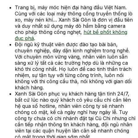
Trang bị, máy móc hiện đại hàng đầu Việt Nam.
Cùng với các loại máy thông cống truyền thống lò
xo, máy nén khí… Xanh Sài Gòn là đơn vị đầu tiên
và duy nhất sử dụng máy dò hầm bằng camera
cho phép thông cống nghẹt,
hút bể phốt không
đục phá
.
Đội ngũ kỹ thuật viên được đào tạo bài bản,
chuyên nghiệp, dày dặn kinh nghiệm trong nghề.
Với chuyên môn vững vàng, nhân viên luôn sẵn
sàng xử lý tất cả các trường hợp dù là những ca
khó thi công nhất. Họ luôn đề cao tinh thần trách
nhiệm, sự tận tụy với từng công trình, luôn nói
không với thi công cẩu thả, nói không với gian dối
khách hàng.
Xanh Sài Gòn phục vụ khách hàng tận tình 24/7,
bất cứ lúc nào quý khách có yêu cầu chỉ cần liên
hệ qua số hotline, nhân viên công ty sẽ nhanh
chóng có mặt, kể cả ngày nghỉ hay ngày lễ. Tuy
công ty chưa có chi nhánh đặt tại Củ Chi nhưng chỉ
cần tiếp nhận thông tin khách hàng, đội ngũ nhân
viên tại các quận huyện lân cân sẽ nhanh chóng
có mặt trong thời gian sớm nhất.