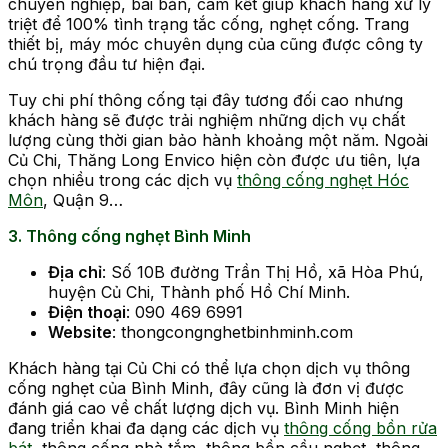
chuyên nghiệp, bài bản, cam kết giúp khách hàng xử lý
triệt để 100% tình trạng tắc cống, nghẹt cống. Trang
thiết bị, máy móc chuyên dụng của cũng được công ty
chú trọng đầu tư hiện đại.
Tuy chi phí thông cống tại đây tương đối cao nhưng
khách hàng sẽ được trải nghiệm những dịch vụ chất
lượng cùng thời gian bảo hành khoảng một năm. Ngoài
Củ Chi, Thăng Long Envico hiện còn được ưu tiên, lựa
chọn nhiều trong các dịch vụ
thông cống nghẹt Hóc
Môn
, Quận 9…
3. Thông cống nghẹt Bình Minh
Địa chỉ
: Số 10B đường Trần Thị Hồ, xã Hòa Phú,
huyện Củ Chi, Thành phố Hồ Chí Minh.
Điện thoại
: 090 469 6991
Website
: thongcongnghetbinhminh.com
Khách hàng tại Củ Chi có thể lựa chọn dịch vụ thông
cống nghẹt của Bình Minh, đây cũng là đơn vị được
đánh giá cao về chất lượng dịch vụ. Bình Minh hiện
đang triển khai đa dạng các dịch vụ
thông cống bồn rửa
bát
, thông cống nhà tắm, thông bồn cầu nghẹt, thông