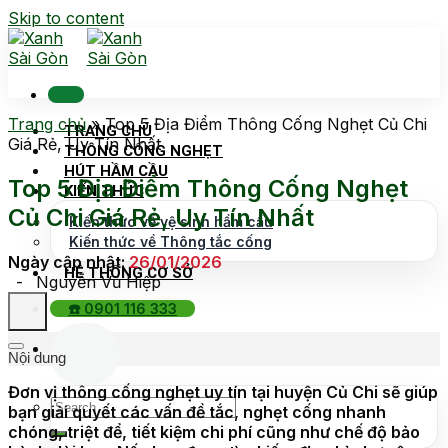
Skip to content
Trang chủ
»
Top 5 Địa Điểm Thông Cống Nghẹt Củ Chi
TRANG CHỦ
Giá Rẻ, Uy Tín Nhất
THÔNG CỐNG NGHẸT
HÚT HẦM CẦU
Top 5 Địa Điểm Thông Cống Nghẹt
KIẾN THỨC
Củ Chi Giá Rẻ, Uy Tín Nhất
Kiến thức về vệ sinh hầm cầu
Kiến thức về Thông tắc cống
Ngày cập nhật:
26/01/2026
HỆ THỐNG CƠ SỞ
-
Nguyễn Vũ Hiệp
☎️ 0901 116 333
Nội dung
Đơn vị thông cống nghẹt uy tín tại huyện Củ Chi sẽ giúp
bạn giải quyết các vấn đề tắc, nghẹt cống nhanh
chóng, triệt để, tiết kiệm chi phí cũng như chế độ bảo