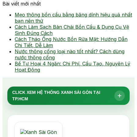
Bài viết mới nhất
Mẹo thông bồn cầu bằng băng dính hiệu quả nhất
bạn nên thử
Cách Làm Sạch Bàn Chải Bồn Cầu & Dụng Cụ Vệ
Sinh Đúng Cách
Cách Tháo Ống Nước Bồn Rửa Mặt: Hướng Dẫn
Chi Tiết, Dễ Làm
Nước thông cống loại nào tốt nhất? Cách dùng
nước thông cống
Bể Tự Hoại 4 Ngăn: Chi Phí, Cấu Tạo, Nguyên Lý
Hoạt Động
CLICK XEM HỆ THỐNG XANH SÀI GÒN TẠI
+
TP.HCM