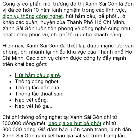
Công ty cổ phần môi trường đô thị Xanh Sài Gòn là đơn
vị đã có hơn 10 năm kinh nghiệm trong các lĩnh vực,
dịch vụ thông cống nghẹt
, hút hầm cầu, bể phốt… ở
khắp các quận, huyện của Thành Phố Hồ Chí Minh.
Xanh Sài Gòn luôn tiên phong về công nghệ cũng như
chất lượng phục vụ, chi phí tối ưu cho khách hàng.
Hiện nay, Xanh Sài Gòn đã thiết lập được mạng lưới văn
phòng, chi nhánh tại nhiều khu vực của Thành phố Hồ
Chí Minh. Các dịch vụ chính được công ty đẩy mạnh
triển khai bao gồm:
Hút hầm cầu giá rẻ
.
Thông cống nghẹt.
Thông tắc bồn rửa.
Thông tắc thoát sàn.
Nạo vét cống.
Nạo vét hố ga…
Chi phí thông cống nghẹt tại Xanh Sài Gòn chỉ từ
100.000 đồng/mét,
báo giá xe hút bể phốt
chỉ từ
300.000 đồng. Giá đảm bảo luôn cạnh tranh, bình dân.
Xanh Sài Gòn cam kết báo giá sát với trình trạng tắc