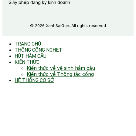
Giấy phép đăng ký kinh doanh
© 2026 XanhSaiGon. All rights reserved
TRANG CHỦ
THÔNG CỐNG NGHẸT
HÚT HẦM CẦU
KIẾN THỨC
Kiến thức về vệ sinh hầm cầu
Kiến thức về Thông tắc cống
HỆ THỐNG CƠ SỞ