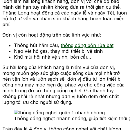
luôn làm hài lòng khách hàng, đơn vị với chế độ bảo
hành dài hạn tuy nhiên không đưa ra thời gian cụ thể.
Thăng Long hoạt động cả các ngày lễ và ngày Tết, luôn
hỗ trợ tư vấn và chăm sóc khách hàng hoàn toàn miễn
phí.
Đơn vị còn hoạt động trên các lĩnh vực như:
Thông hút hầm cầu,
thông cống bồn rửa bát
Nạo vét hố gas, thay mới thiết bị vệ sinh
Khử mùi hôi nhà vệ sinh, bồn cầu…
Sự hài lòng của khách hàng là niềm vui của đơn vị,
mong muốn góp sức giúp cuộc sống của mọi nhà trở
nên tiện ích và luôn sạch sẽ, đơn vị đầu tư lớn thiết bị
cũng như máy móc hiện đại phục vụ cho công việc của
mình trong đó có thông cống nghẹt. Giá thành tuy
không phải rẻ nhất nhưng đơn vị luôn đem đến chất
lượng tối ưu cho người sử dụng.
Thông cống nghẹt nhanh chóng, giúp tiết kiệm thời 
Trên đây là 4 đơn vị thông cống nghẹt với chất lượng