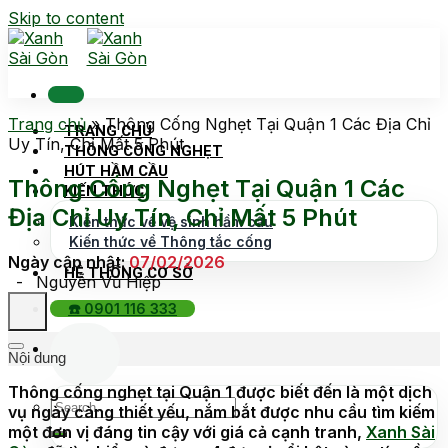
Skip to content
Trang chủ
»
Thông Cống Nghẹt Tại Quận 1 Các Địa Chỉ
TRANG CHỦ
Uy Tín, Chỉ Mất 5 Phút
THÔNG CỐNG NGHẸT
HÚT HẦM CẦU
Thông Cống Nghẹt Tại Quận 1 Các
KIẾN THỨC
Địa Chỉ Uy Tín, Chỉ Mất 5 Phút
Kiến thức về vệ sinh hầm cầu
Kiến thức về Thông tắc cống
Ngày cập nhật:
07/02/2026
HỆ THỐNG CƠ SỞ
-
Nguyễn Vũ Hiệp
☎️ 0901 116 333
Nội dung
Thông cống nghẹt tại Quận 1 được biết đến là một dịch
vụ ngày càng thiết yếu, nắm bắt được nhu cầu tìm kiếm
một đơn vị đáng tin cậy với giá cả cạnh tranh,
Xanh Sài