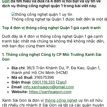
Gòn
đã tìm hiểu và đưa ra 4 đơn vị nổi bật và uy tín về
dịch vụ thông cống nghẹt quận 1 trong bài viết này.
Thông cống nghẹt tại Quận 1 được biết đến là một d
Top 4 đơn vị thông cống nghẹt Quận 1 giá cạnh tranh
Dưới đây là 4 đơn vị thông cống nghẹt Quận 1 giá cạnh
tranh bậc nhất mà chúng ta không thể không nhắc đến,
mời bạn đọc cùng tham khảo:
1. Thông cống nghẹt Công ty CP Môi Trường Xanh Sài
Gòn
Địa chỉ:
36/3 Trần Khánh Dư, P. Đa Kao, Quận 1,
thành phố Hồ Chí Minh (HCM)
Mã số thuế:
316575396
Điện thoại:
0901.116.333
(
Zalo
)
Email:
info.xanhsaigon@gmail.com
Website:
https://xanhsaigon.com
Xanh Sài Gòn là đơn vị
thông cống nghẹt
uy tín sở hữu
rất nhiều chi nhánh ở Sài Gòn và tất cả các quận huyện