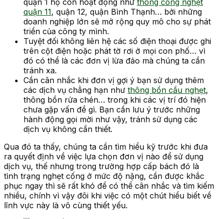
quận 1 họ còn hoạt động như
thông cống nghẹt
quận 11
, quận 12, quận Bình Thạnh… bởi những
doanh nghiệp lớn sẽ mở rộng quy mô cho sự phát
triển của công ty mình.
Tuyệt đối không liên hệ các số điện thoại được ghi
trên cột điện hoặc phát tờ rơi ở mọi con phố… vì
đó có thể là các đơn vị lừa đảo mà chúng ta cần
tránh xa.
Cần cân nhắc khi đơn vị gợi ý bạn sử dụng thêm
các dịch vụ chẳng hạn như
thông bồn cầu nghẹt
,
thông bồn rửa chén… trong khi các vị trí đó hiện
chưa gặp vấn đề gì. Bạn cần lưu ý trước những
hành động gọi mời như vậy, tránh sử dụng các
dịch vụ không cần thiết.
Qua đó ta thấy, chúng ta cần tìm hiểu kỹ trước khi đưa
ra quyết định về việc lựa chọn đơn vị nào để sử dụng
dịch vụ, thế nhưng trong trường hợp cấp bách đó là
tình trạng nghẹt cống ở mức độ nặng, cần được khắc
phục ngay thì sẽ rất khó để có thể cân nhắc và tìm kiếm
nhiều, chính vì vậy đôi khi việc có một chút hiểu biết về
lĩnh vực này là vô cùng thiết yếu.