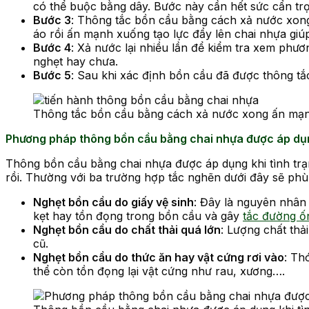
có thể buộc bằng dây. Bước này cần hết sức cẩn trọ
Bước 3
: Thông tắc bồn cầu bằng cách xả nước xon
áo rồi ấn mạnh xuống tạo lực đẩy lên chai nhựa giúp
Bước 4
: Xả nước lại nhiều lần để kiểm tra xem phươ
nghẹt hay chưa.
Bước 5
: Sau khi xác định bồn cầu đã được thông tắ
Thông tắc bồn cầu bằng cách xả nước xong ấn mạn
Phương pháp thông bồn cầu bằng chai nhựa được áp dụ
Thông bồn cầu bằng chai nhựa được áp dụng khi tình tr
rồi. Thường với ba trường hợp tắc nghẽn dưới đây sẽ ph
Nghẹt bồn cầu do giấy vệ sinh
: Đây là nguyên nhân 
kẹt hay tồn đọng trong bồn cầu và gây
tắc đường ố
Nghẹt bồn cầu do chất thải quá lớn
: Lượng chất thả
cũ.
Nghẹt bồn cầu do thức ăn hay vật cứng rơi vào
: Th
thể còn tồn đọng lại vật cứng như rau, xương….