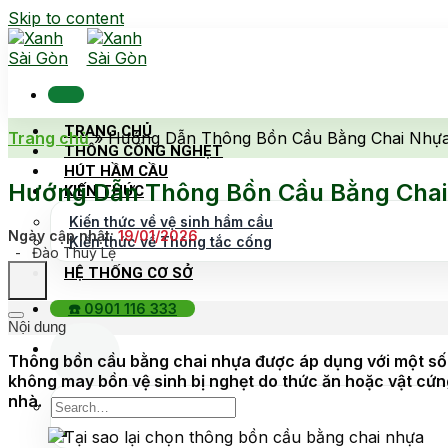
Skip to content
TRANG CHỦ
Trang chủ
»
Hướng Dẫn Thông Bồn Cầu Bằng Chai Nhựa
THÔNG CỐNG NGHẸT
HÚT HẦM CẦU
Hướng Dẫn Thông Bồn Cầu Bằng Chai
KIẾN THỨC
Kiến thức về vệ sinh hầm cầu
Ngày cập nhật:
19/01/2026
Kiến thức về Thông tắc cống
-
Đào Thuỷ Lệ
HỆ THỐNG CƠ SỞ
☎️ 0901 116 333
Nội dung
Thông bồn cầu bằng chai nhựa được áp dụng với một số t
không may bồn vệ sinh bị nghẹt do thức ăn hoặc vật cứng
nhà.