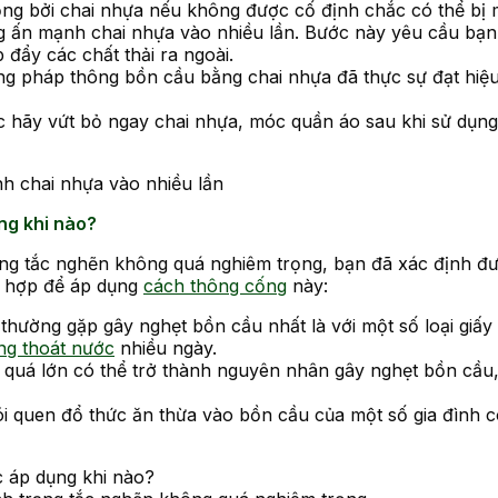
ng bởi chai nhựa nếu không được cố định chắc có thể bị m
g ấn mạnh chai nhựa vào nhiều lần. Bước này yêu cầu bạ
 đẩy các chất thải ra ngoài.
ng pháp thông bồn cầu bằng chai nhựa đã thực sự đạt hiệu q
c hãy vứt bỏ ngay chai nhựa, móc quần áo sau khi sử dụng
h chai nhựa vào nhiều lần
ng khi nào?
ạng tắc nghẽn không quá nghiêm trọng, bạn đã xác định đ
ù hợp để áp dụng
cách thông cống
này:
thường gặp gây nghẹt bồn cầu nhất là với một số loại giấy
ng thoát nước
nhiều ngày.
i quá lớn có thể trở thành nguyên nhân gây nghẹt bồn cầu,
ói quen đổ thức ăn thừa vào bồn cầu của một số gia đình c