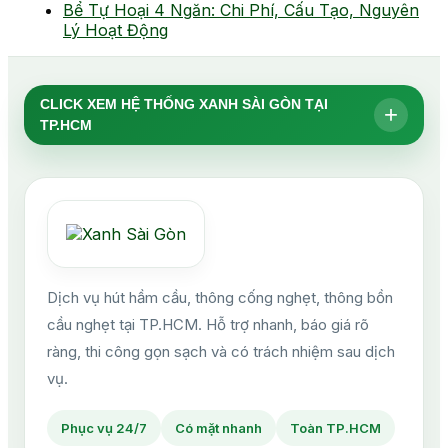
Bể Tự Hoại 4 Ngăn: Chi Phí, Cấu Tạo, Nguyên
Lý Hoạt Động
CLICK XEM HỆ THỐNG XANH SÀI GÒN TẠI
+
TP.HCM
Dịch vụ hút hầm cầu, thông cống nghẹt, thông bồn
cầu nghẹt tại TP.HCM. Hỗ trợ nhanh, báo giá rõ
ràng, thi công gọn sạch và có trách nhiệm sau dịch
vụ.
Phục vụ 24/7
Có mặt nhanh
Toàn TP.HCM