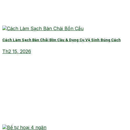
Cách Làm Sạch Bàn Chải Bồn Cầu & Dụng Cụ Vệ Sinh Đúng Cách
Th2 15, 2026