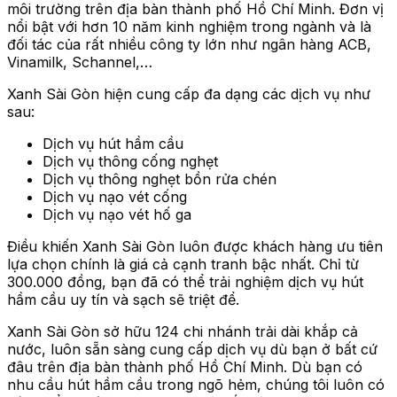
môi trường trên địa bàn thành phố Hồ Chí Minh. Đơn vị
nổi bật với hơn 10 năm kinh nghiệm trong ngành và là
đối tác của rất nhiều công ty lớn như ngân hàng ACB,
Vinamilk, Schannel,…
Xanh Sài Gòn hiện cung cấp đa dạng các dịch vụ như
sau:
Dịch vụ hút hầm cầu
Dịch vụ thông cống nghẹt
Dịch vụ thông nghẹt bồn rửa chén
Dịch vụ nạo vét cống
Dịch vụ nạo vét hố ga
Điều khiến Xanh Sài Gòn luôn được khách hàng ưu tiên
lựa chọn chính là giá cả cạnh tranh bậc nhất. Chỉ từ
300.000 đồng, bạn đã có thể trải nghiệm dịch vụ hút
hầm cầu uy tín và sạch sẽ triệt để.
Xanh Sài Gòn sở hữu 124 chi nhánh trải dài khắp cả
nước, luôn sẵn sàng cung cấp dịch vụ dù bạn ở bất cứ
đâu trên địa bàn thành phố Hồ Chí Minh. Dù bạn có
nhu cầu hút hầm cầu trong ngõ hẻm, chúng tôi luôn có