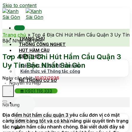
Skip to content
Trang chủ
»
Top 4 Địa Chỉ Hút Hầm Cầu Quận 3 Uy Tín
TRANG CHỦ
Bậc Nhất Sài Gòn
THÔNG CỐNG NGHẸT
HÚT HẦM CẦU
Top 4 Địa Chỉ Hút Hầm Cầu Quận 3
KIẾN THỨC
Uy Tín Bậc Nhất Sài Gòn
Kiến thức về vệ sinh hầm cầu
Kiến thức về Thông tắc cống
Ngày cập nhật:
10/02/2026
HỆ THỐNG CƠ SỞ
-
Nguyễn Vũ Hiệp
☎️ 0901 116 333
Nội dung
Địa điểm hút hầm cầu quận 3 yêu cầu đơn vị có mặt
càng sớm càng tốt và có khả năng giải quyết tình trạng
tắc nghẽn hầm cầu nhanh chóng. Bài viết dưới đây sẽ