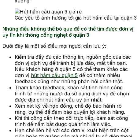
xuống.
Các yếu tố ảnh hưởng tới giá hút hầm cầu tại quận 3
Những điều không thể bỏ qua để có thể tìm được đơn vị
uy tín khi thông cống nghẹt ở quận 3
Dưới đây là một số điều mọi người cần lưu ý:
Kiểm tra đầy đủ các thông tin, nguồn gốc của các
đơn vị dịch vụ để tránh bị lừa đảo, mất tiền oan.
Nếu khách hàng ở quận 5 có thể tham khảo các
đơn vị
hút hầm cầu quận 5
để có thêm nhiều
feedback cũng như những phản hồi chân thật.
Tham khảo feedback, khảo sát tình hình công
trình từ những người đã sử dụng dịch vụ để chọn
được địa chỉ hút hầm cầu uy tín nhất.
Xem xét kỹ về hợp đồng, chế độ bảo hành rõ
ràng, cụ thể để đảm bảo quyền lợi khách hàng.
Khi thi công cần theo dõi trực tiếp, bám sát công
trình để nắm bắt được quá trình làm việc.
Hạn chế liên hệ với các đơn vị xuất hiện trên cột
điện hoặc tờ quảng cáo mà chỉ để lại số điện thoại,