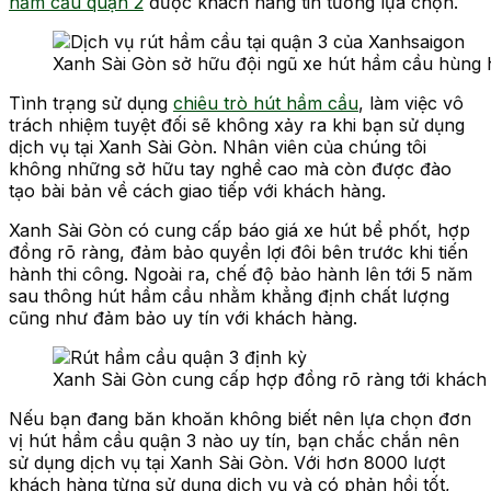
hầm cầu quận 2
được khách hàng tin tưởng lựa chọn.
Xanh Sài Gòn sở hữu đội ngũ xe hút hầm cầu hùng 
Tình trạng sử dụng
chiêu trò hút hầm cầu
, làm việc vô
trách nhiệm tuyệt đối sẽ không xảy ra khi bạn sử dụng
dịch vụ tại Xanh Sài Gòn. Nhân viên của chúng tôi
không những sở hữu tay nghề cao mà còn được đào
tạo bài bản về cách giao tiếp với khách hàng.
Xanh Sài Gòn có cung cấp báo giá xe hút bể phốt, hợp
đồng rõ ràng, đảm bảo quyền lợi đôi bên trước khi tiến
hành thi công. Ngoài ra, chế độ bảo hành lên tới 5 năm
sau thông hút hầm cầu nhằm khẳng định chất lượng
cũng như đảm bảo uy tín với khách hàng.
Xanh Sài Gòn cung cấp hợp đồng rõ ràng tới khách
Nếu bạn đang băn khoăn không biết nên lựa chọn đơn
vị hút hầm cầu quận 3 nào uy tín, bạn chắc chắn nên
sử dụng dịch vụ tại Xanh Sài Gòn. Với hơn 8000 lượt
khách hàng từng sử dụng dịch vụ và có phản hồi tốt,