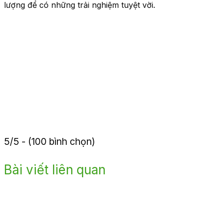
lượng để có những trải nghiệm tuyệt vời.
5/5 - (100 bình chọn)
Bài viết liên quan