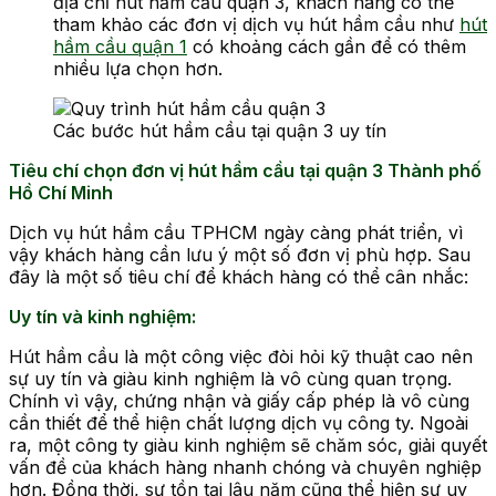
địa chỉ hút hầm cầu quận 3, khách hàng có thể
tham khảo các đơn vị dịch vụ hút hầm cầu như
hút
hầm cầu quận 1
có khoảng cách gần để có thêm
nhiều lựa chọn hơn.
Các bước hút hầm cầu tại quận 3 uy tín
Tiêu chí chọn đơn vị hút hầm cầu tại quận 3 Thành phố
Hồ Chí Minh
Dịch vụ hút hầm cầu TPHCM ngày càng phát triển, vì
vậy khách hàng cần lưu ý một số đơn vị phù hợp. Sau
đây là một số tiêu chí để khách hàng có thể cân nhắc:
Uy tín và kinh nghiệm:
Hút hầm cầu là một công việc đòi hỏi kỹ thuật cao nên
sự uy tín và giàu kinh nghiệm là vô cùng quan trọng.
Chính vì vậy, chứng nhận và giấy cấp phép là vô cùng
cần thiết để thể hiện chất lượng dịch vụ công ty. Ngoài
ra, một công ty giàu kinh nghiệm sẽ chăm sóc, giải quyết
vấn đề của khách hàng nhanh chóng và chuyên nghiệp
hơn. Đồng thời, sự tồn tại lâu năm cũng thể hiện sự uy