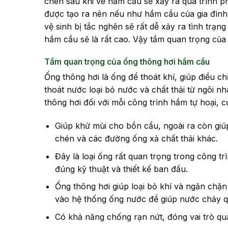
chén sau khi về hầm cầu sẽ xảy ra quá trình phâ
được tạo ra nên nếu như hầm cầu của gia đình
vệ sinh bị tắc nghẽn sẽ rất dễ xảy ra tình trạn
hầm cầu sẽ là rất cao. Vậy tầm quan trọng của 
Tầm quan trọng của ống thông hơi hầm cầu
Ống thông hơi là ống để thoát khí, giúp điều c
thoát nước loại bỏ nước và chất thải từ ngôi n
thông hơi đối với mỗi công trình hầm tự hoại, cụ
Giúp khử mùi cho bồn cầu, ngoài ra còn giú
chén và các đường ống xả chất thải khác.
Đây là loại ống rất quan trọng trong công t
đúng kỹ thuật và thiết kế ban đầu.
Ống thông hơi giúp loại bỏ khí và ngăn chặn
vào hệ thống ống nước để giúp nước chảy q
Có khả năng chống rạn nứt, đóng vai trò qua