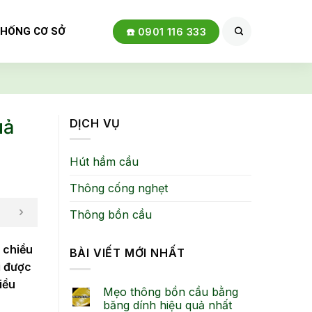
THỐNG CƠ SỞ
☎️ 0901 116 333
uả
DỊCH VỤ
Hút hầm cầu
Thông cống nghẹt
Thông bồn cầu
 chiều
BÀI VIẾT MỚI NHẤT
i được
iều
Mẹo thông bồn cầu bằng
băng dính hiệu quả nhất