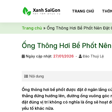
Skip
to
TRANG CHỦ
THÔN
content
Trang chủ
»
Ống Thông Hơi Bể Phốt Nên Đặt 
Ống Thông Hơi Bể Phốt Nên
Ngày cập nhật:
27/01/2026
-
Đào Thuỷ Lệ
Nội dung
Ống thông hơi bể phốt được đặt ở ngăn lắng 
thẳng đứng hướng lên, đường ống vuông góc mặ
đặt đúng vị trí không có nghĩa là ống sẽ hoạt
yếu tố khác nữa.