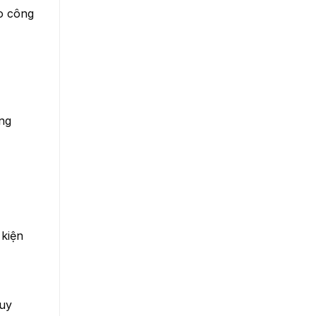
o công
ăng
 kiện
quy