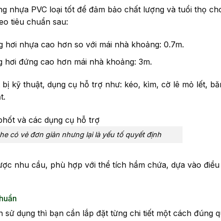
g nhựa PVC loại tốt để đảm bảo chất lượng và tuổi thọ ch
eo tiêu chuẩn sau:
g hơi nhựa cao hơn so với mái nhà khoảng: 0.7m.
g hơi đứng cao hơn mái nhà khoảng: 3m.
bị kỹ thuật, dụng cụ hỗ trợ như: kéo, kìm, cờ lê mỏ lết, b
t.
e có vẻ đơn giản nhưng lại là yếu tố quyết định
ợc nhu cầu, phù hợp với thể tích hầm chứa, dựa vào điều
chuẩn
n sử dụng thì bạn cần lắp đặt từng chi tiết một cách đúng 