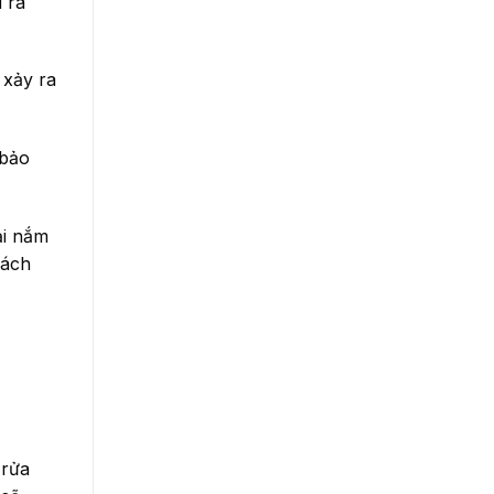
 ra
 xảy ra
 bảo
i nắm
cách
 rửa