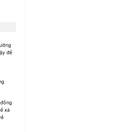
đường
Vậy để
ng
 đồng
để xả
về