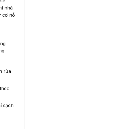
 sẽ
hí nhà
y cơ nổ
ống
ng
n rửa
 theo
í sạch