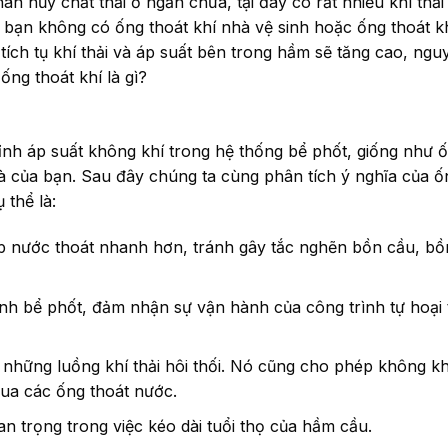
n hủy chất thải ở ngăn chứa, tại đây có rất nhiều khí thải
 bạn không có ống thoát khí nhà vệ sinh hoặc ống thoát k
g tích tụ khí thải và áp suất bên trong hầm sẽ tăng cao, ngu
ống thoát khí là gì?
hỉnh áp suất không khí trong hệ thống bể phốt, giống như 
hà của bạn. Sau đây chúng ta cùng phân tích ý nghĩa của ố
 thể là:
p nước thoát nhanh hơn, tránh gây tắc nghẽn bồn cầu, bồ
rình bể phốt, đảm nhận sự vận hành của công trình tự hoại
 những luồng khí thải hôi thối. Nó cũng cho phép không kh
ua các ống thoát nước.
n trọng trong việc kéo dài tuổi thọ của hầm cầu.