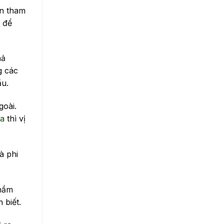
ên tham
 để
hả
g các
ầu.
goài.
a
thì vị
à phi
 hầm
 biết.