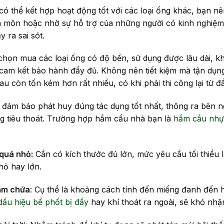
ó thể kết hợp hoạt động tốt với các loại ống khác, bạn n
n môn hoặc nhờ sự hỗ trợ của những người có kinh nghiệm
 ra sai sót.
họn mua các loại ống có độ bền, sử dụng được lâu dài, k
ợc cam kết bảo hành đầy đủ. Không nên tiết kiệm mà tận dụn
u còn tốn kém hơn rất nhiều, có khi phải thi công lại từ đ
đảm bảo phát huy đúng tác dụng tốt nhất, thông ra bên n
àng tiêu thoát. Trường hợp hầm cầu nhà bạn là
hầm cầu nhự
 quá nhỏ:
Cần có kích thước đủ lớn, mức yêu cầu tối thiểu l
hỏ hay lớn.
hầm chứa
: Cụ thể là khoảng cách tính đến miếng đanh đến
dấu hiệu bể phốt bị đầy
hay khí thoát ra ngoài, sẽ khó nhận