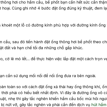
g thông hơi cho hầm cầu, bể phốt bạn cần hết sức cẩn thận
ự hoại. Cùng ghi nhớ 4 bước đặt ống đúng kỹ thuật, đem lại
 khoét một lỗ có đường kính phù hợp với đường kính ống
cầu, sau đó tiến hành đặt ống thông hơi bể phốt theo ch
ặt đất và hạn chế tối đa những chỗ gấp khúc.
o, cờ lê mỏ lết… để thực hiện việc lắp đặt một cách trọn v
ạn cần sử dụng mối nối để nối ống đưa ra bên ngoài.
àn toàn so với cách đặt ống xả thải hay ống thông khí, ốn
g thời phải có hiểu biết nhất định. Vì đây là đường ống vô 
thuật, nhẹ thì gây tắc nghẽn khiến hầm cầu bốc mùi hôi ngư
 bị nứt vỡ, gây tắc nghẽn và phải cần đến dịch vụ
hút hầm