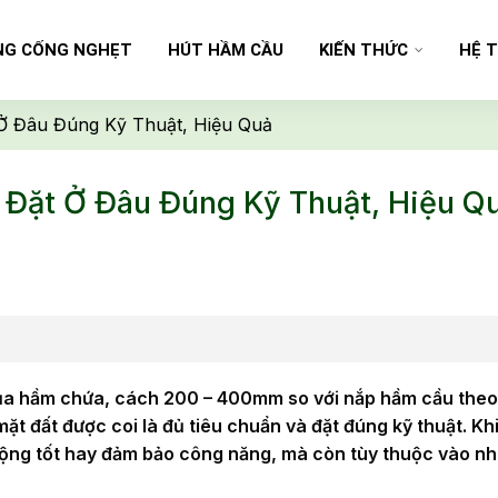
G CỐNG NGHẸT
HÚT HẦM CẦU
KIẾN THỨC
HỆ 
Ở Đâu Đúng Kỹ Thuật, Hiệu Quả
 Đặt Ở Đâu Đúng Kỹ Thuật, Hiệu Q
của hầm chứa, cách 200 – 400mm so với nắp hầm cầu theo
t đất được coi là đủ tiêu chuẩn và đặt đúng kỹ thuật. Kh
 động tốt hay đảm bảo công năng, mà còn tùy thuộc vào nh