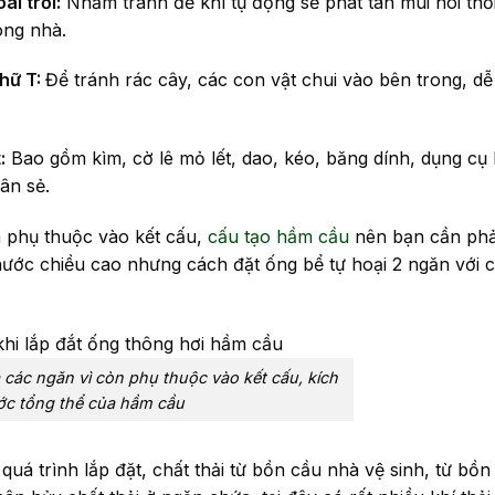
ài trời:
Nhằm tránh để khí tụ đọng sẽ phát tán mùi hôi thối
ong nhà.
chữ T:
Để tránh rác cây, các con vật chui vào bên trong, dễ
:
Bao gồm kìm, cờ lê mỏ lết, dao, kéo, băng dính, dụng cụ
ân sẻ.
n phụ thuộc vào kết cấu,
cấu tạo hầm cầu
nên bạn cần phả
hước chiều cao nhưng cách đặt ống bể tự hoại 2 ngăn với 
a các ngăn vì còn phụ thuộc vào kết cấu, kích
ớc tổng thể của hầm cầu
quá trình lắp đặt, chất thải từ bồn cầu nhà vệ sinh, từ bồn