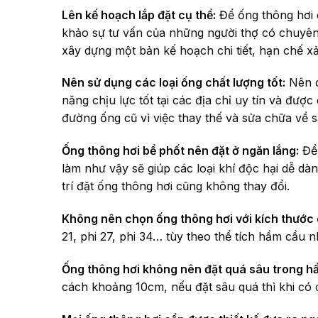
Lên kế hoạch lắp đặt cụ thể:
Để ống thông hơi c
khảo sự tư vấn của những người thợ có chuyê
xây dựng một bản kế hoạch chi tiết, hạn chế xảy
Nên sử dụng các loại ống chất lượng tốt:
Nên c
năng chịu lực tốt tại các địa chỉ uy tín và đư
đường ống cũ vì việc thay thế và sửa chữa về sa
Ống thông hơi bể phốt nên đặt ở ngăn lắng:
Để 
làm như vậy sẽ giúp các loại khí độc hại dễ d
trí đặt ống thông hơi cũng không thay đổi.
Không nên chọn ống thông hơi với kích thước
21, phi 27, phi 34… tùy theo thể tích hầm cầu n
Ống thông hơi không nên đặt quá sâu trong 
cách khoảng 10cm, nếu đặt sâu quá thì khi có