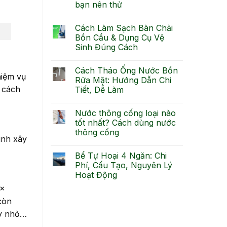
bạn nên thử
Cách Làm Sạch Bàn Chải
Bồn Cầu & Dụng Cụ Vệ
Sinh Đúng Cách
Cách Tháo Ống Nước Bồn
hiệm vụ
Rửa Mặt: Hướng Dẫn Chi
à cách
Tiết, Dễ Làm
Nước thông cống loại nào
tốt nhất? Cách dùng nước
thông cống
ình xây
Bể Tự Hoại 4 Ngăn: Chi
Phí, Cấu Tạo, Nguyên Lý
Hoạt Động
 x
còn
ay nhỏ…