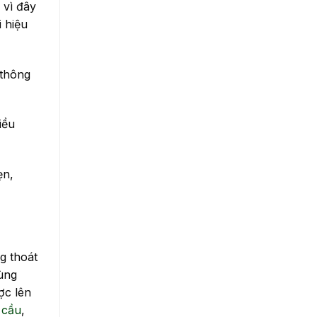
 vì đây
 hiệu
 thông
iều
ẹn,
g thoát
cùng
ợc lên
 cầu
,