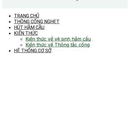
TRANG CHỦ
THÔNG CỐNG NGHẸT
HÚT HẦM CẦU
KIẾN THỨC
Kiến thức về vệ sinh hầm cầu
Kiến thức về Thông tắc cống
HỆ THỐNG CƠ SỞ