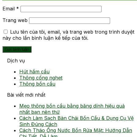
Email
*
Trang web
Lưu tên của tôi, email, và trang web trong trình duyệt
này cho lần bình luận kế tiếp của tôi.
Dịch vụ
Hút hầm cầu
Thông cống nghẹt
Thông bồn cầu
Bài viết mới nhất
Mẹo thông bồn cầu bằng băng dính hiệu quả
nhất bạn nên thử
Cách Làm Sạch Bàn Chải Bồn Cầu & Dụng Cụ Vệ
Sinh Đúng Cách
Cách Tháo Ống Nước Bồn Rửa Mặt: Hướng Dẫn
Chi Tiết, Dễ Làm