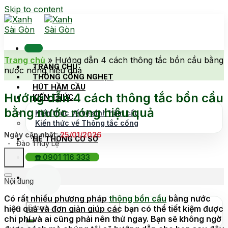
Skip to content
Trang chủ
»
Hướng dẫn 4 cách thông tắc bồn cầu bằng
TRANG CHỦ
nước nóng hiệu quả
THÔNG CỐNG NGHẸT
HÚT HẦM CẦU
Hướng dẫn 4 cách thông tắc bồn cầu
KIẾN THỨC
bằng nước nóng hiệu quả
Kiến thức về vệ sinh hầm cầu
Kiến thức về Thông tắc cống
Ngày cập nhật:
25/01/2026
HỆ THỐNG CƠ SỞ
-
Đào Thuỷ Lệ
☎️ 0901 116 333
Nội dung
Có rất nhiều phương pháp
thông bồn cầu
bằng nước
hiệu quả và đơn giản giúp các bạn có thể tiết kiệm được
chi phí và ai cũng phải nên thử ngay. Bạn sẽ không ngờ