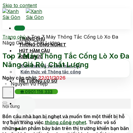
Skip to content
Trang chủ
»
Top 7 Máy Thông Tắc Cống Lò Xo Đa
TRANG CHỦ
Năng Giá Rẻ, Chất Lượng
THÔNG CỐNG NGHẸT
HÚT HẦM CẦU
Top 7 Máy Thông Tắc Cống Lò Xo Đa
KIẾN THỨC
Năng Giá Rẻ, Chất Lượng
Kiến thức về vệ sinh hầm cầu
Kiến thức về Thông tắc cống
Ngày cập nhật:
22/01/2026
HỆ THỐNG CƠ SỞ
-
Nguyễn Vũ Hiệp
☎️ 0901 116 333
Nội dung
Bồn cầu nhà bạn bị nghẹt và muốn tìm một thiết bị hỗ
trợ bạn trong việc
thông cống nghẹt
. Trước vô số
những sản phẩm bày bán trên thị trường khiến bạn băn