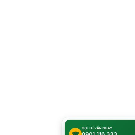
GỌI TƯ VẤN NGAY
☎
0901 116 333