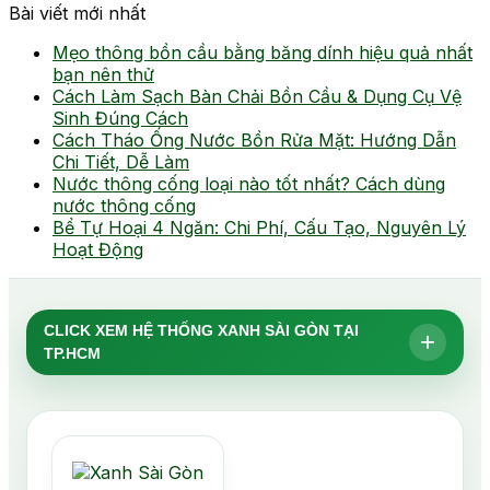
Bài viết mới nhất
Mẹo thông bồn cầu bằng băng dính hiệu quả nhất
bạn nên thử
Cách Làm Sạch Bàn Chải Bồn Cầu & Dụng Cụ Vệ
Sinh Đúng Cách
Cách Tháo Ống Nước Bồn Rửa Mặt: Hướng Dẫn
Chi Tiết, Dễ Làm
Nước thông cống loại nào tốt nhất? Cách dùng
nước thông cống
Bể Tự Hoại 4 Ngăn: Chi Phí, Cấu Tạo, Nguyên Lý
Hoạt Động
CLICK XEM HỆ THỐNG XANH SÀI GÒN TẠI
+
TP.HCM