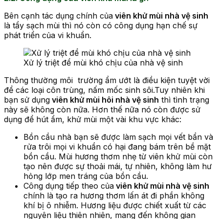
Bên cạnh tác dụng chính của
viên khử mùi nhà vệ sinh
là tẩy sạch mùi thì nó còn có công dụng hạn chế sự
phát triển của vi khuẩn.
Xử lý triệt để mùi khó chịu của nhà vệ sinh
Thông thường môi trường ẩm ướt là điều kiện tuyệt vời
để các loại côn trùng, nấm mốc sinh sôi.Tuy nhiên khi
bạn sử dụng
viên khử mùi hôi nhà vệ sinh
thì tình trạng
này sẽ không còn nữa. Hơn thế nữa nó còn được sử
dụng để hút ẩm, khử mùi một vài khu vực khác:
Bồn cầu nhà bạn sẽ được làm sạch mọi vết bẩn và
rửa trôi mọi vi khuẩn có hại đang bám trên bề mặt
bồn cầu. Mùi hương thơm nhẹ từ viên khử mùi còn
tạo nên được sự thoải mái, tự nhiên, không làm hư
hỏng lớp men tráng của bồn cầu.
Công dụng tiếp theo của
viên khử mùi nhà vệ sinh
chính là tạo ra hương thơm lấn át đi phần không
khí bị ô nhiễm. Hương liệu được chiết xuất từ các
nguyên liệu thiên nhiên, mang đến không gian