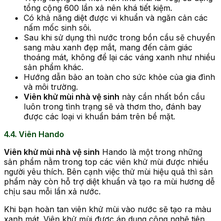
tổng cộng 600 lần xả nên khá tiết kiệm.
Có khả năng diệt được vi khuẩn và ngăn cản các
nấm mốc sinh sôi.
Sau khi sử dụng thì nước trong bồn cầu sẽ chuyển
sang màu xanh đẹp mắt, mang đến cảm giác
thoáng mát, không để lại các váng xanh như nhiều
sản phẩm khác.
Hướng dẫn bảo an toàn cho sức khỏe của gia đình
và môi trường.
Viên khử mùi nhà vệ sinh
này cần nhất bồn cầu
luôn trong tình trạng sẽ và thơm tho, đánh bay
được các loại vi khuẩn bám trên bề mặt.
4.4. Viên Hando
Viên khử mùi nhà vệ sinh
Hando là một trong những
sản phẩm nằm trong top các viên khử mùi được nhiều
người yêu thích. Bên cạnh việc thử mùi hiệu quả thì sản
phẩm này còn hỗ trợ diệt khuẩn và tạo ra mùi hương dễ
chịu sau mỗi lần xả nước.
Khi bạn hoàn tan viên khử mùi vào nước sẽ tạo ra màu
xanh mát. Viên khử mùi được áp dụng công nghệ tiên