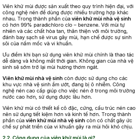
Viên khử mùi được sản xuất theo quy trình hiện đại, với
công nghệ nén để dùng được nhiều trường hợp khác
nhau. Trong thành phần của
viên khử mùi nhà vệ sinh
có hơn 99% paradichloro clo – benzene. Với mùi tự
nhiên và các chất hòa tan, thân thiện với môi trường,
đánh bay sạch sẽ virus gây mùi, hạn chế được sự sinh
sôi của nấm mốc và vi khuẩn.
Ưu điểm khi bạn sử dụng viên khử mùi chính là thao tác
dễ dàng và không mất thời gian. Không gian của nhà vệ
sinh sẽ sớm trở lại mùi hương thơm ngát.
Viên khử mùi nhà vệ sinh
còn được sử dụng cho các
khu vực nhà vệ sinh ẩm ướt, đang bị ô nhiễm. Công
nghệ nén cao cấp giúp cho việc nén ở trong môi trường
nước cao hơn, sử dụng được lâu hơn.
Viên khử mùi có thiết kế cô đặc, cứng, cấu trúc nén cao
nên sử dụng tiết kiệm hơn và kinh tế hơn. Trong thành
phần của
viên khử mùi nhà vệ sinh
còn có chất gây ức
chế sự phát triển của vi khuẩn gây ra mùi hôi khó chịu.
2.2. Công dụng của viên khử mùi là gì?