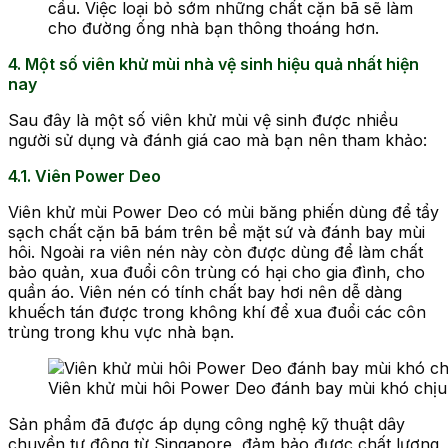
cầu. Việc loại bỏ sớm những chất cặn bã sẽ làm
cho đường ống nhà bạn thông thoáng hơn.
4. Một số viên khử mùi nhà vệ sinh hiệu quả nhất hiện
nay
Sau đây là một số viên khử mùi vệ sinh được nhiều
người sử dụng và đánh giá cao mà bạn nên tham khảo:
4.1. Viên Power Deo
Viên khử mùi Power Deo có mùi băng phiến dùng để tẩy
sạch chất cặn bã bám trên bề mặt sứ và đánh bay mùi
hôi. Ngoài ra viên nén này còn được dùng để làm chất
bảo quản, xua đuổi côn trùng có hại cho gia đình, cho
quần áo. Viên nén có tính chất bay hơi nên dễ dàng
khuếch tán được trong không khí để xua đuổi các côn
trùng trong khu vực nhà bạn.
Viên khử mùi hôi Power Deo đánh bay mùi khó chịu
Sản phẩm đã được áp dụng công nghệ kỹ thuật dây
chuyền tự động từ Singapore, đảm bảo được chất lượng