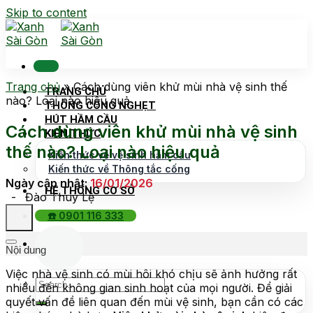
Skip to content
Trang chủ
»
Cách dùng viên khử mùi nhà vệ sinh thế
TRANG CHỦ
nào? Loại nào hiệu quả
THÔNG CỐNG NGHẸT
HÚT HẦM CẦU
Cách dùng viên khử mùi nhà vệ sinh
KIẾN THỨC
thế nào? Loại nào hiệu quả
Kiến thức về vệ sinh hầm cầu
Kiến thức về Thông tắc cống
Ngày cập nhật:
16/01/2026
HỆ THỐNG CƠ SỞ
-
Đào Thuỷ Lệ
☎️ 0901 116 333
Nội dung
Việc nhà vệ sinh có mùi hôi khó chịu sẽ ảnh hưởng rất
nhiều đến không gian sinh hoạt của mọi người. Để giải
quyết vấn đề liên quan đến mùi vệ sinh, bạn cần có các