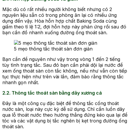
Mặc dù có rất nhiều người không biết nhưng có 2
nguyên liệu sẵn có trong phòng ăn lại có nhiều ứng
dụng đến vậy. Hòa hỗn hợp chất Baking Soda cùng
giấm theo tỉ lệ 1:2, đợi hỗn hợp này phản ứng rồi sau đó
bạn cần đổ nhanh xuống đường ống thoát sàn.
5 mẹo thông tắc thoát sàn đơn giản
Bạn cần để nguyên như vậy trong vòng 1 đến 2 tiếng
tùy tình trạng tắc. Sau đó bạn cần phải dội lại nước để
xem ống thoát sàn còn tắc không, nếu như vẫn còn tiếp
tục thực hiện như trên vài lần, đảm bảo rằng thông tắc
nhanh gọn nhất.
2.2. Thông tắc thoát sàn bằng dây xương cá
Đây là một công cụ đặc biệt để thông tắc cống thoát
nước sàn, loại này cực kỳ dễ sử dụng. Chỉ cần luồn dây
qua lỗ thoát nước theo hướng thẳng đứng kéo qua lại để
tóc và các vật dụng bị tắc nghẽn bị kẹt trong đường ống
thoát sàn.