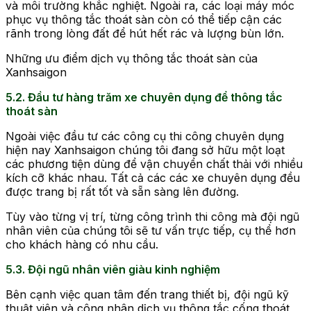
và môi trường khắc nghiệt. Ngoài ra, các loại máy móc
phục vụ thông tắc thoát sàn còn có thể tiếp cận các
rãnh trong lòng đất để hút hết rác và lượng bùn lớn.
Những ưu điểm dịch vụ thông tắc thoát sàn của
Xanhsaigon
5.2. Đầu tư hàng trăm xe chuyên dụng để thông tắc
thoát sàn
Ngoài việc đầu tư các công cụ thi công chuyên dụng
hiện nay Xanhsaigon chúng tôi đang sở hữu một loạt
các phương tiện dùng để vận chuyển chất thải với nhiều
kích cỡ khác nhau. Tất cả các các xe chuyên dụng đều
được trang bị rất tốt và sẵn sàng lên đường.
Tùy vào từng vị trí, từng công trình thi công mà đội ngũ
nhân viên của chúng tôi sẽ tư vấn trực tiếp, cụ thể hơn
cho khách hàng có nhu cầu.
5.3. Đội ngũ nhân viên giàu kinh nghiệm
Bên cạnh việc quan tâm đến trang thiết bị, đội ngũ kỹ
thuật viên và công nhân dịch vụ thông tắc cống thoát