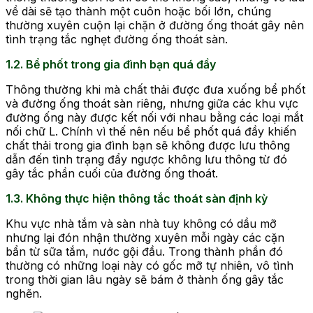
về dài sẽ tạo thành một cuôn hoặc bối lớn, chúng
thường xuyên cuộn lại chặn ở đường ống thoát gây nên
tình trạng tắc nghẹt đường ống thoát sàn.
1.2. Bể phốt trong gia đình bạn quá đầy
Thông thường khi mà chất thải được đưa xuống bể phốt
và đường ống thoát sàn riêng, nhưng giữa các khu vực
đường ống này được kết nối với nhau bằng các loại mắt
nối chữ L. Chính vì thế nên nếu bể phốt quá đầy khiến
chất thải trong gia đình bạn sẽ không được lưu thông
dẫn đến tình trạng đẩy ngược không lưu thông từ đó
gây tắc phần cuối của đường ống thoát.
1.3. Không thực hiện thông tắc thoát sàn định kỳ
Khu vực nhà tắm và sàn nhà tuy không có dầu mỡ
nhưng lại đón nhận thường xuyên mỗi ngày các cặn
bẩn từ sữa tắm, nước gội đầu. Trong thành phần đó
thường có những loại này có gốc mỡ tự nhiên, vô tình
trong thời gian lâu ngày sẽ bám ở thành ống gây tắc
nghẽn.