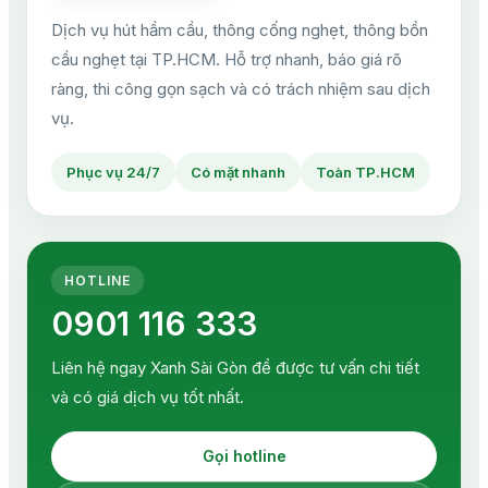
Dịch vụ hút hầm cầu, thông cống nghẹt, thông bồn
cầu nghẹt tại TP.HCM. Hỗ trợ nhanh, báo giá rõ
ràng, thi công gọn sạch và có trách nhiệm sau dịch
vụ.
Phục vụ 24/7
Có mặt nhanh
Toàn TP.HCM
HOTLINE
0901 116 333
Liên hệ ngay Xanh Sài Gòn để được tư vấn chi tiết
và có giá dịch vụ tốt nhất.
Gọi hotline