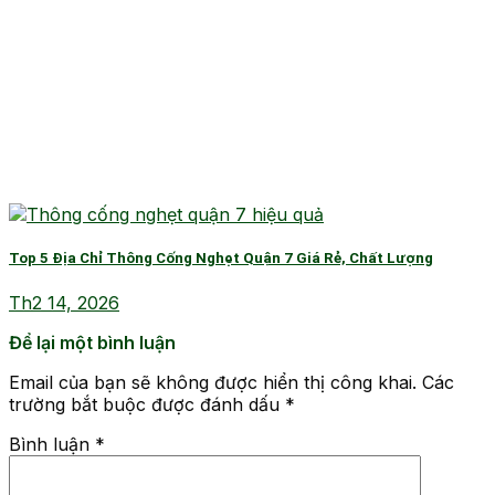
Top 5 Địa Chỉ Thông Cống Nghẹt Quận 7 Giá Rẻ, Chất Lượng
Th2 14, 2026
Để lại một bình luận
Email của bạn sẽ không được hiển thị công khai.
Các
trường bắt buộc được đánh dấu
*
Bình luận
*