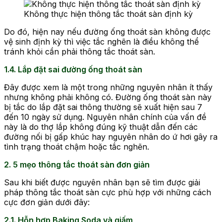
Không thực hiện thông tắc thoát sàn định kỳ
Do đó, hiện nay nếu đường ống thoát sàn không được
vệ sinh định kỳ thì việc tắc nghẽn là điều không thể
tránh khỏi cần phải thông tắc thoát sàn.
1.4. Lắp đặt sai đường ống thoát sàn
Đây được xem là một trong những nguyên nhân ít thấy
nhưng không phải không có. Đường ống thoát sàn này
bị tắc do lắp đặt sai thông thường sẽ xuất hiện sau 7
đến 10 ngày sử dụng. Nguyên nhân chính của vấn đề
này là do thợ lắp không đúng kỹ thuật dẫn đến các
đường nối bị gấp khúc hay nguyên nhân do ứ hơi gây ra
tình trạng thoát chậm hoặc tắc nghẽn.
2. 5 mẹo thông tắc thoát sàn đơn giản
Sau khi biết được nguyên nhân bạn sẽ tìm được giải
pháp thông tắc thoát sàn cực phù hợp với những cách
cực đơn giản dưới đây:
2.1. Hỗn hợp Baking Soda và giấm