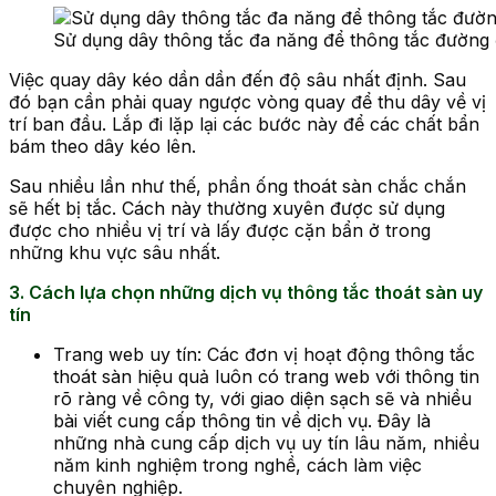
Sử dụng dây thông tắc đa năng để thông tắc đường 
Việc quay dây kéo dần dần đến độ sâu nhất định. Sau
đó bạn cần phải quay ngược vòng quay để thu dây về vị
trí ban đầu. Lắp đi lặp lại các bước này để các chất bẩn
bám theo dây kéo lên.
Sau nhiều lần như thế, phần ống thoát sàn chắc chắn
sẽ hết bị tắc. Cách này thường xuyên được sử dụng
được cho nhiều vị trí và lấy được cặn bẩn ở trong
những khu vực sâu nhất.
3. Cách lựa chọn những dịch vụ thông tắc thoát sàn uy
tín
Trang web uy tín: Các đơn vị hoạt động thông tắc
thoát sàn hiệu quả luôn có trang web với thông tin
rõ ràng về công ty, với giao diện sạch sẽ và nhiều
bài viết cung cấp thông tin về dịch vụ. Đây là
những nhà cung cấp dịch vụ uy tín lâu năm, nhiều
năm kinh nghiệm trong nghề, cách làm việc
chuyên nghiệp.