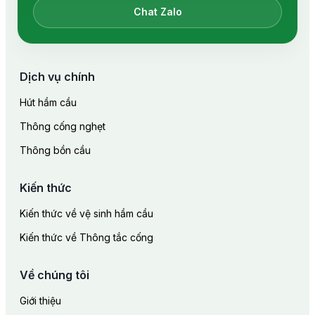
Chat Zalo
Dịch vụ chính
Hút hầm cầu
Thông cống nghẹt
Thông bồn cầu
Kiến thức
Kiến thức về vệ sinh hầm cầu
Kiến thức về Thông tắc cống
Về chúng tôi
Giới thiệu