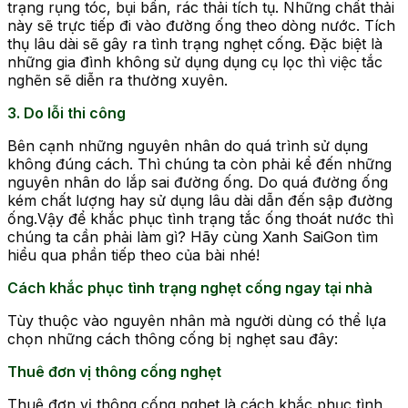
trạng rụng tóc, bụi bẩn, rác thải tích tụ. Những chất thải
này sẽ trực tiếp đi vào đường ống theo dòng nước. Tích
thụ lâu dài sẽ gây ra tình trạng nghẹt cống. Đặc biệt là
những gia đình không sử dụng dụng cụ lọc thì việc tắc
nghẽn sẽ diễn ra thường xuyên.
3. Do lỗi thi công
Bên cạnh những nguyên nhân do quá trình sử dụng
không đúng cách. Thì chúng ta còn phải kể đến những
nguyên nhân do lắp sai đường ống. Do quá đường ống
kém chất lượng hay sử dụng lâu dài dẫn đến sập đường
ống.Vậy để khắc phục tình trạng tắc ống thoát nước thì
chúng ta cần phải làm gì? Hãy cùng Xanh SaiGon tìm
hiểu qua phần tiếp theo của bài nhé!
Cách khắc phục tình trạng nghẹt cống ngay tại nhà
Tùy thuộc vào nguyên nhân mà người dùng có thể lựa
chọn những cách thông cống bị nghẹt sau đây:
Thuê đơn vị thông cống nghẹt
Thuê đơn vị thông cống nghẹt là cách khắc phục tình