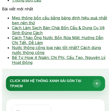
Bài viết mới nhất
Mẹo thông bồn cầu bằng băng dính hiệu quả nhất
bạn nên thử
Cách Làm Sạch Bàn Chải Bồn Cầu & Dụng Cụ Vệ
Sinh Đúng Cách
Cách Tháo Ống Nước Bồn Rửa Mặt: Hướng Dẫn
Chi Tiết, Dễ Làm
Nước thông cống loại nào tốt nhất? Cách dùng
nước thông cống
Bể Tự Hoại 4 Ngăn: Chi Phí, Cấu Tạo, Nguyên Lý
Hoạt Động
CLICK XEM HỆ THỐNG XANH SÀI GÒN TẠI
+
TP.HCM