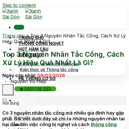
Skip to content
Trang chủ
»
Top 3 Nguyên Nhân Tắc Cống, Cách Xử Lý
TRANG CHỦ
Hiệu Quả Nhất Là Gì?
THÔNG CỐNG NGHẸT
HÚT HẦM CẦU
Top 3 Nguyên Nhân Tắc Cống, Cách
KIẾN THỨC
Xử Lý Hiệu Quả Nhất Là Gì?
Kiến thức về vệ sinh hầm cầu
Kiến thức về Thông tắc cống
Ngày cập nhật:
09/02/2026
HỆ THỐNG CƠ SỞ
-
Nguyễn Vũ Hiệp
☎️ 0901 116 333
Nội dung
Có 3 nguyên nhân tắc cống mà nhiều gia đình hay gặp
phải. Bài viết dưới đây sẽ chỉ ra những nguyên nhân tai
hại dẫn đến việc cống bị nghẹt và cách
thông cống