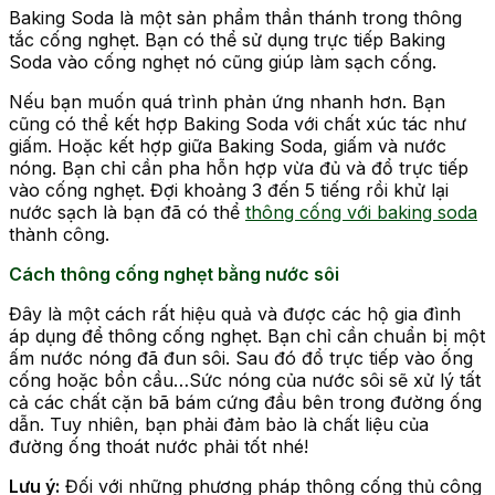
Baking Soda là một sản phẩm thần thánh trong thông
tắc cống nghẹt. Bạn có thể sử dụng trực tiếp Baking
Soda vào cống nghẹt nó cũng giúp làm sạch cống.
Nếu bạn muốn quá trình phản ứng nhanh hơn. Bạn
cũng có thể kết hợp Baking Soda với chất xúc tác như
giấm. Hoặc kết hợp giữa Baking Soda, giấm và nước
nóng. Bạn chỉ cần pha hỗn hợp vừa đủ và đổ trực tiếp
vào cống nghẹt. Đợi khoảng 3 đến 5 tiếng rồi khử lại
nước sạch là bạn đã có thể
thông cống với baking soda
thành công.
Cách thông cống nghẹt bằng nước sôi
Đây là một cách rất hiệu quả và được các hộ gia đình
áp dụng để thông cống nghẹt. Bạn chỉ cần chuẩn bị một
ấm nước nóng đã đun sôi. Sau đó đổ trực tiếp vào ống
cống hoặc bồn cầu…Sức nóng của nước sôi sẽ xử lý tất
cả các chất cặn bã bám cứng đầu bên trong đường ống
dẫn. Tuy nhiên, bạn phải đảm bảo là chất liệu của
đường ống thoát nước phải tốt nhé!
Lưu ý:
Đối với những phương pháp thông cống thủ công